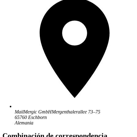
MailMergic GmbH
Mergenthalerallee 73–75
65760 Eschborn
Alemania
Combinación de correspondencia