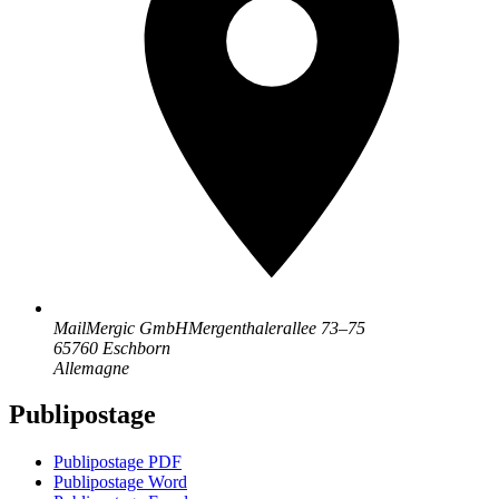
MailMergic GmbH
Mergenthalerallee 73–75
65760 Eschborn
Allemagne
Publipostage
Publipostage PDF
Publipostage Word