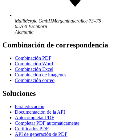
MailMergic GmbH
Mergenthalerallee 73–75
65760 Eschborn
Alemania
Combinación de correspondencia
Combinación PDF
Combinación Word
Combinación Excel
Combinación de imágenes
Combinación correo
Soluciones
Para educación
Documentación de la API
Autocompletar PDF
Completar PDF automáticamente
Certificados PDF
API de generación de PDF