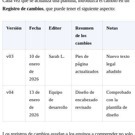
Cada vez que se actualiza una plantilla, introduzca el cambio en un
Registro de cambios
, que puede tener el siguiente aspecto:
Versión
Fecha
Editor
Resumen
Notas
de los
cambios
v03
10 de
Sarah L.
Pies de
Nuevo texto
enero
página
legal
de
actualizados
añadido
2026
v04
13 de
Equipo
Diseño de
Comprobado
enero
de
encabezado
con la
de
desarrollo
revisado
plantilla de
2026
diseño
Los registros de cambios ayudan a los equipos a comprender no solo